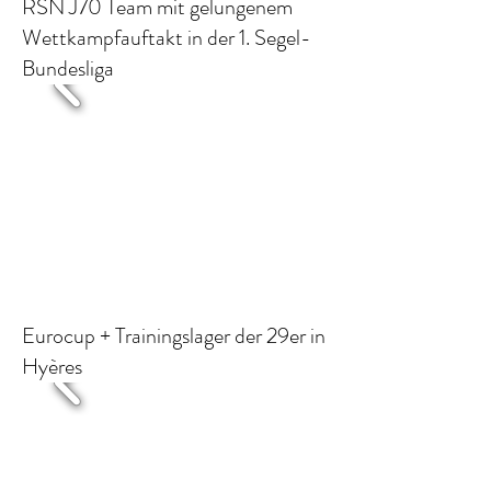
RSN J70 Team mit gelungenem
Wettkampfauftakt in der 1. Segel-
Bundesliga
Eurocup + Trainingslager der 29er in
Hyères