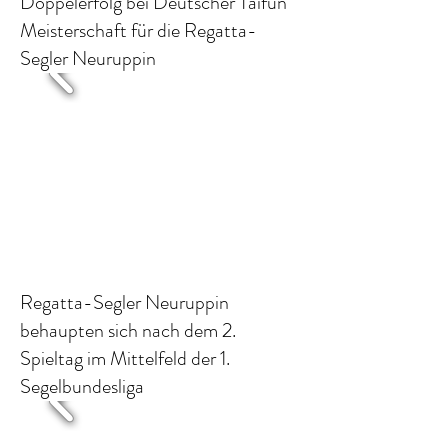
Doppelerfolg bei Deutscher Taifun
Meisterschaft für die Regatta-
Segler Neuruppin
Regatta-Segler Neuruppin
behaupten sich nach dem 2.
Spieltag im Mittelfeld der 1.
Segelbundesliga