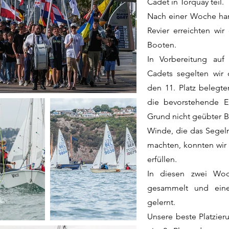
Cadet in Torquay teil.
Nach einer Woche ha
Revier erreichten wir
Booten.
In Vorbereitung auf
Cadets segelten wir 
den 11. Platz belegte
die bevorstehende E
Grund nicht geübter 
Winde, die das Segeln
machten, konnten wir
erfüllen.
In diesen zwei Woc
gesammelt und ein
gelernt.
Unsere beste Platzie