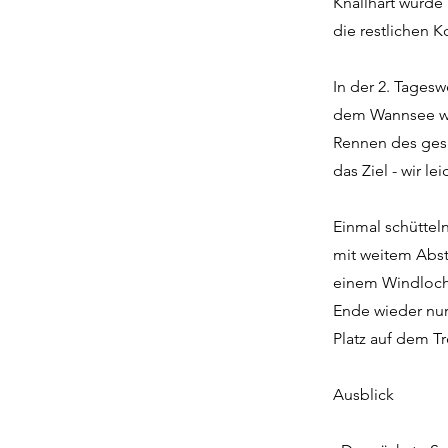
Knallhart wurde
die restlichen K
In der 2. Tagesw
dem Wannsee war
Rennen des gesa
das Ziel - wir lei
Einmal schüttel
mit weitem Abst
einem Windloch 
Ende wieder nur
Platz auf dem T
Ausblick