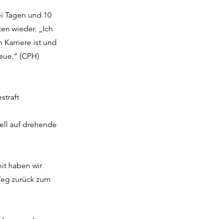
ei Tagen und 10
en wieder. „Ich
 Karriere ist und
eue.“ (CPH)
straft
nell auf drehende
it haben wir
 Weg zurück zum