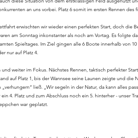
 auch diese Situation von dem erstklassigen Feld ausgenutzt un
onkurrenten an uns vorbei. Platz 6 somit im ersten Rennen des f
ettfahrt erwischten wir wieder einen perfekten Start, doch die
en am Sonntag inkonstanter als noch am Vortag. Es folgte da
mten Spieltages. Im Ziel gingen alle 6 Boote innerhalb von 1
der nur auf Platz 4.
n und weiter im Fokus. Nächstes Rennen, taktisch perfekter Star
and auf Platz 1, bis der Wannsee seine Launen zeigte und die 
„verhungern“ ließ. „Wir segeln in der Natur, da kann alles pa
 ein 4. Platz und zum Abschluss noch ein 5. hinterher - unser 
reppchen war geplatzt.