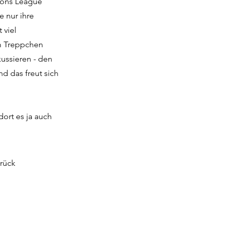
ions League
e nur ihre
 viel
em Treppchen
kussieren - den
nd das freut sich
dort es ja auch
rück