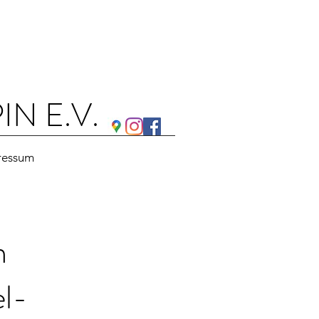
N E.V.
ressum
m
el-