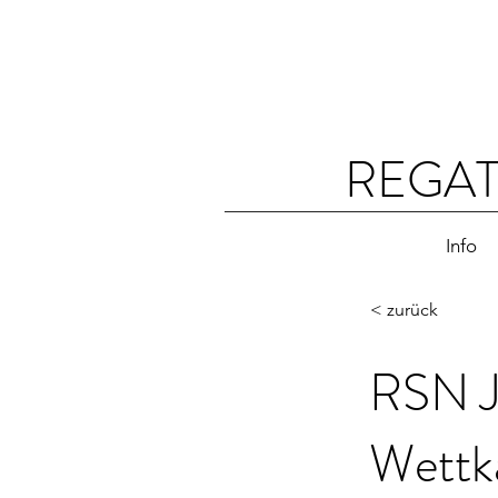
REGAT
Info
< zurück
RSN J
Wettka