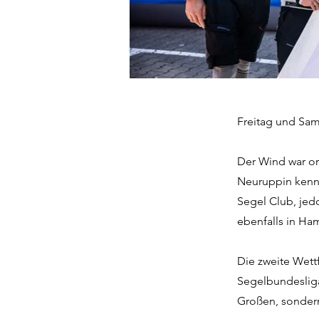
Freitag und Sams
Der Wind war or
Neuruppin kenne
Segel Club, jed
ebenfalls in Ha
Die zweite Wettf
Segelbundesliga 
Großen, sondern