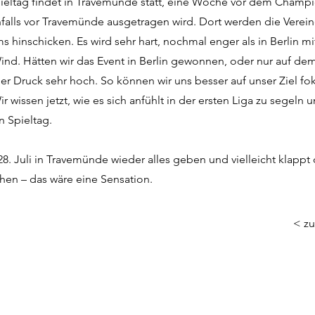
ieltag findet in Travemünde statt, eine Woche vor dem Champ
nfalls vor Travemünde ausgetragen wird. Dort werden die Verein
s hinschicken. Es wird sehr hart, nochmal enger als in Berlin mit
nd. Hätten wir das Event in Berlin gewonnen, oder nur auf d
er Druck sehr hoch. So können wir uns besser auf unser Ziel fo
ir wissen jetzt, wie es sich anfühlt in der ersten Liga zu segeln u
n Spieltag.
. Juli in Travemünde wieder alles geben und vielleicht klappt 
en – das wäre eine Sensation.
< zu