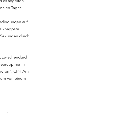
d es segelten
inalen Tages.
 Bedingungen auf
s knappste
0 Sekunden durch
t, zwischendurch
Neuruppiner in
ssieren“. CPH Am
Traum von einem