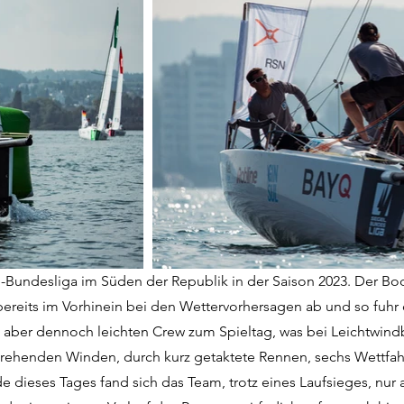
l-Bundesliga im Süden der Republik in der Saison 2023. Der Bode
ereits im Vorhinein bei den Wettervorhersagen ab und so fuhr 
, aber dennoch leichten Crew zum Spieltag, was bei Leichtwind
nd drehenden Winden, durch kurz getaktete Rennen, sechs Wettf
e dieses Tages fand sich das Team, trotz eines Laufsieges, nur